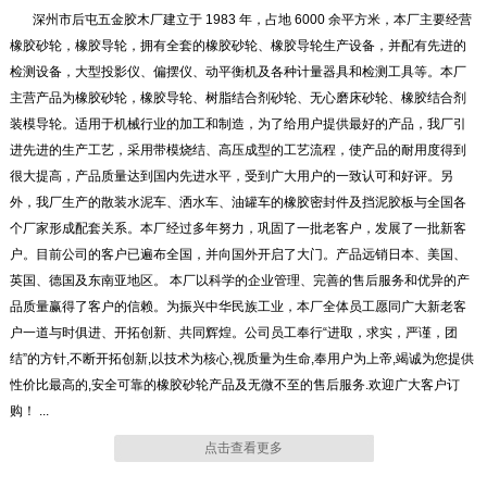
深州市后屯五金胶木厂建立于 1983 年，占地 6000 余平方米，本厂主要经营
橡胶砂轮
橡胶砂轮
橡胶砂轮，橡胶导轮，拥有全套的橡胶砂轮、橡胶导轮生产设备，并配有先进的
检测设备，大型投影仪、偏摆仪、动平衡机及各种计量器具和检测工具等。本厂
主营产品为橡胶砂轮，橡胶导轮、树脂结合剂砂轮、无心磨床砂轮、橡胶结合剂
装模导轮。适用于机械行业的加工和制造，为了给用户提供最好的产品，我厂引
进先进的生产工艺，采用带模烧结、高压成型的工艺流程，使产品的耐用度得到
很大提高，产品质量达到国内先进水平，受到广大用户的一致认可和好评。另
外，我厂生产的散装水泥车、洒水车、油罐车的橡胶密封件及挡泥胶板与全国各
橡胶砂轮
橡胶砂轮
个厂家形成配套关系。本厂经过多年努力，巩固了一批老客户，发展了一批新客
户。目前公司的客户已遍布全国，并向国外开启了大门。产品远销日本、美国、
英国、德国及东南亚地区。 本厂以科学的企业管理、完善的售后服务和优异的产
品质量赢得了客户的信赖。为振兴中华民族工业，本厂全体员工愿同广大新老客
户一道与时俱进、开拓创新、共同辉煌。公司员工奉行“进取，求实，严谨，团
结”的方针,不断开拓创新,以技术为核心,视质量为生命,奉用户为上帝,竭诚为您提供
橡胶导轮
橡胶导轮
性价比最高的,安全可靠的橡胶砂轮产品及无微不至的售后服务.欢迎广大客户订
购！ ...
点击查看更多