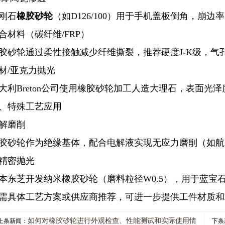
刚石
橡胶砂轮
（如D126/100）用于手机盖板倒角，崩边率<
合材料（碳纤维/FRP）
胶砂轮通过柔性接触减少纤维撕裂，推荐硬度J-K级，气孔率
材/亚克力抛光
大利Breton公司使用橡胶砂轮加工人造大理石，表面光泽度
、特殊工艺应用
解磨削
胶砂轮作为绝缘基体，配合电解液实现无应力磨削（如航
精密抛光
本东芝开发纳米橡胶砂轮（磨料粒径W0.5），用于蓝宝石衬底
需具体工艺方案或供应商推荐，可进一步提供工件材质和
如何对橡胶砂轮进行外观检查、性能测试和实际使用情
上条新闻：
下条