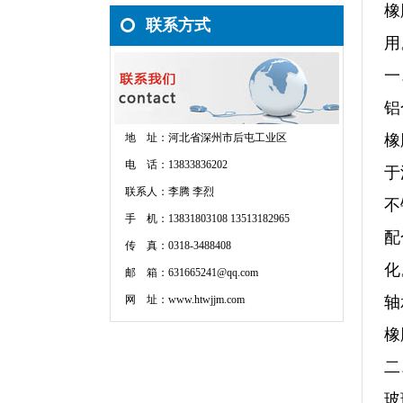
橡
联系方式
用
一
铝
地 址：
河北省深州市后屯工业区
橡
电 话：
13833836202
于
联系人：
李腾 李烈
不
手 机：
13831803108 13513182965
配
传 真：
0318-3488408
化
邮 箱：
631665241@qq.com
网 址：
www.htwjjm.com
轴
橡
二
玻