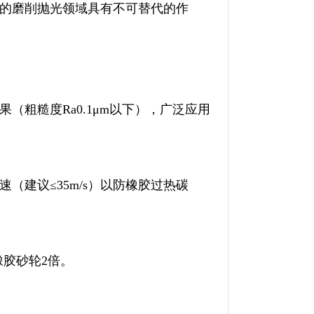
的磨削抛光领域具有不可替代的作
粗糙度Ra0.1μm以下），广泛应用
（建议≤35m/s）以防橡胶过热碳
橡胶砂轮2倍。