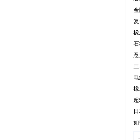
金
复
橡
石
意
三
电
橡
超
日
如