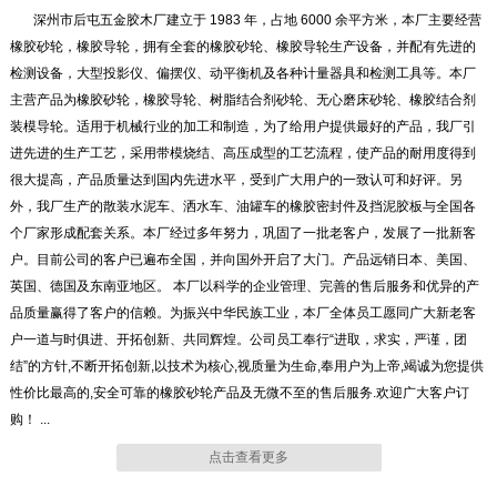
深州市后屯五金胶木厂建立于 1983 年，占地 6000 余平方米，本厂主要经营
橡胶砂轮，橡胶导轮，拥有全套的橡胶砂轮、橡胶导轮生产设备，并配有先进的
检测设备，大型投影仪、偏摆仪、动平衡机及各种计量器具和检测工具等。本厂
主营产品为橡胶砂轮，橡胶导轮、树脂结合剂砂轮、无心磨床砂轮、橡胶结合剂
装模导轮。适用于机械行业的加工和制造，为了给用户提供最好的产品，我厂引
进先进的生产工艺，采用带模烧结、高压成型的工艺流程，使产品的耐用度得到
很大提高，产品质量达到国内先进水平，受到广大用户的一致认可和好评。另
外，我厂生产的散装水泥车、洒水车、油罐车的橡胶密封件及挡泥胶板与全国各
橡胶砂轮
橡胶砂轮
个厂家形成配套关系。本厂经过多年努力，巩固了一批老客户，发展了一批新客
户。目前公司的客户已遍布全国，并向国外开启了大门。产品远销日本、美国、
英国、德国及东南亚地区。 本厂以科学的企业管理、完善的售后服务和优异的产
品质量赢得了客户的信赖。为振兴中华民族工业，本厂全体员工愿同广大新老客
户一道与时俱进、开拓创新、共同辉煌。公司员工奉行“进取，求实，严谨，团
结”的方针,不断开拓创新,以技术为核心,视质量为生命,奉用户为上帝,竭诚为您提供
橡胶砂轮
橡胶砂轮
性价比最高的,安全可靠的橡胶砂轮产品及无微不至的售后服务.欢迎广大客户订
购！ ...
点击查看更多