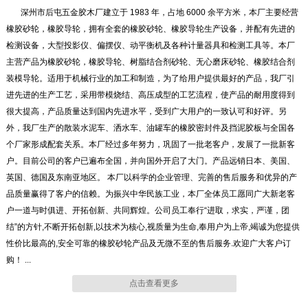
深州市后屯五金胶木厂建立于 1983 年，占地 6000 余平方米，本厂主要经营
橡胶砂轮，橡胶导轮，拥有全套的橡胶砂轮、橡胶导轮生产设备，并配有先进的
检测设备，大型投影仪、偏摆仪、动平衡机及各种计量器具和检测工具等。本厂
主营产品为橡胶砂轮，橡胶导轮、树脂结合剂砂轮、无心磨床砂轮、橡胶结合剂
装模导轮。适用于机械行业的加工和制造，为了给用户提供最好的产品，我厂引
进先进的生产工艺，采用带模烧结、高压成型的工艺流程，使产品的耐用度得到
很大提高，产品质量达到国内先进水平，受到广大用户的一致认可和好评。另
外，我厂生产的散装水泥车、洒水车、油罐车的橡胶密封件及挡泥胶板与全国各
橡胶砂轮
橡胶砂轮
个厂家形成配套关系。本厂经过多年努力，巩固了一批老客户，发展了一批新客
户。目前公司的客户已遍布全国，并向国外开启了大门。产品远销日本、美国、
英国、德国及东南亚地区。 本厂以科学的企业管理、完善的售后服务和优异的产
品质量赢得了客户的信赖。为振兴中华民族工业，本厂全体员工愿同广大新老客
户一道与时俱进、开拓创新、共同辉煌。公司员工奉行“进取，求实，严谨，团
结”的方针,不断开拓创新,以技术为核心,视质量为生命,奉用户为上帝,竭诚为您提供
橡胶砂轮
橡胶砂轮
性价比最高的,安全可靠的橡胶砂轮产品及无微不至的售后服务.欢迎广大客户订
购！ ...
点击查看更多