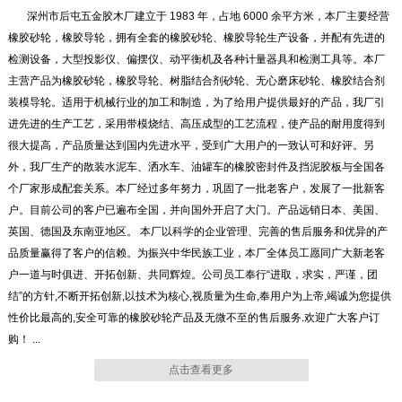
深州市后屯五金胶木厂建立于 1983 年，占地 6000 余平方米，本厂主要经营
橡胶砂轮，橡胶导轮，拥有全套的橡胶砂轮、橡胶导轮生产设备，并配有先进的
检测设备，大型投影仪、偏摆仪、动平衡机及各种计量器具和检测工具等。本厂
主营产品为橡胶砂轮，橡胶导轮、树脂结合剂砂轮、无心磨床砂轮、橡胶结合剂
装模导轮。适用于机械行业的加工和制造，为了给用户提供最好的产品，我厂引
进先进的生产工艺，采用带模烧结、高压成型的工艺流程，使产品的耐用度得到
很大提高，产品质量达到国内先进水平，受到广大用户的一致认可和好评。另
外，我厂生产的散装水泥车、洒水车、油罐车的橡胶密封件及挡泥胶板与全国各
橡胶砂轮
橡胶砂轮
个厂家形成配套关系。本厂经过多年努力，巩固了一批老客户，发展了一批新客
户。目前公司的客户已遍布全国，并向国外开启了大门。产品远销日本、美国、
英国、德国及东南亚地区。 本厂以科学的企业管理、完善的售后服务和优异的产
品质量赢得了客户的信赖。为振兴中华民族工业，本厂全体员工愿同广大新老客
户一道与时俱进、开拓创新、共同辉煌。公司员工奉行“进取，求实，严谨，团
结”的方针,不断开拓创新,以技术为核心,视质量为生命,奉用户为上帝,竭诚为您提供
橡胶砂轮
橡胶砂轮
性价比最高的,安全可靠的橡胶砂轮产品及无微不至的售后服务.欢迎广大客户订
购！ ...
点击查看更多