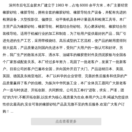
深州市后屯五金胶木厂建立于 1983 年，占地 6000 余平方米，本厂主要经营
橡胶砂轮，橡胶导轮，拥有全套的橡胶砂轮、橡胶导轮生产设备，并配有先进的
检测设备，大型投影仪、偏摆仪、动平衡机及各种计量器具和检测工具等。本厂
主营产品为橡胶砂轮，橡胶导轮、树脂结合剂砂轮、无心磨床砂轮、橡胶结合剂
装模导轮。适用于机械行业的加工和制造，为了给用户提供最好的产品，我厂引
进先进的生产工艺，采用带模烧结、高压成型的工艺流程，使产品的耐用度得到
很大提高，产品质量达到国内先进水平，受到广大用户的一致认可和好评。另
外，我厂生产的散装水泥车、洒水车、油罐车的橡胶密封件及挡泥胶板与全国各
橡胶砂轮
橡胶砂轮
个厂家形成配套关系。本厂经过多年努力，巩固了一批老客户，发展了一批新客
户。目前公司的客户已遍布全国，并向国外开启了大门。产品远销日本、美国、
英国、德国及东南亚地区。 本厂以科学的企业管理、完善的售后服务和优异的产
品质量赢得了客户的信赖。为振兴中华民族工业，本厂全体员工愿同广大新老客
户一道与时俱进、开拓创新、共同辉煌。公司员工奉行“进取，求实，严谨，团
结”的方针,不断开拓创新,以技术为核心,视质量为生命,奉用户为上帝,竭诚为您提供
橡胶砂轮
橡胶砂轮
性价比最高的,安全可靠的橡胶砂轮产品及无微不至的售后服务.欢迎广大客户订
购！ ...
点击查看更多